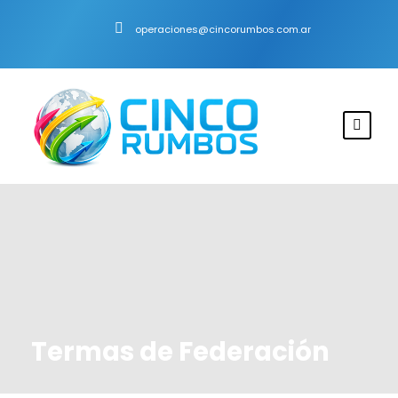
operaciones@cincorumbos.com.ar
Termas de Federación